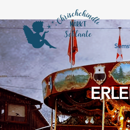
Sams
ERLE