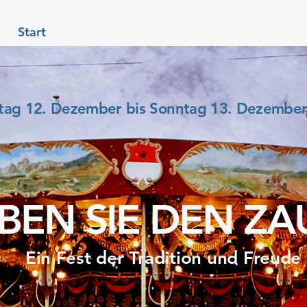
Start
Willkommen
Aussteller
OK Team
tag 12. Dezember bis Sonntag 13. Dezembe
BEN SIE DEN ZA
Ein Fest der Tradition und Freude