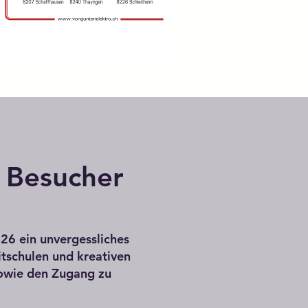
& Besucher
26 ein unvergessliches
itschulen und kreativen
sowie den Zugang zu